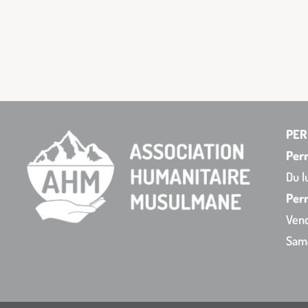
PER
Per
Du l
Perm
Vend
Sam