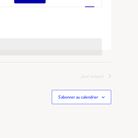
de
vues
Évènement
Jour suivant
S’abonner au calendrier