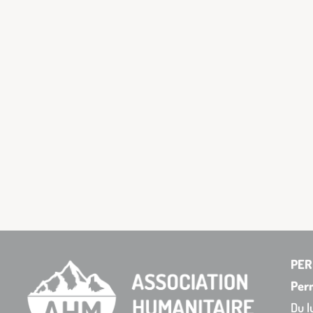
PER
Per
Du l