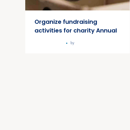
Organize fundraising
activities for charity Annual
novembre 2, 2020
by
lx5fi_oratos