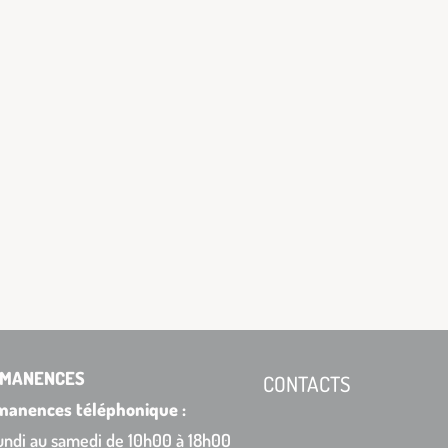
MANENCES
CONTACTS
manences téléphonique :
undi au samedi de 10h00 à 18h00