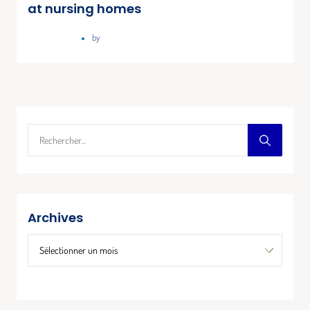
at nursing homes
février 2, 2021
by
lx5fi_oratos
Archives