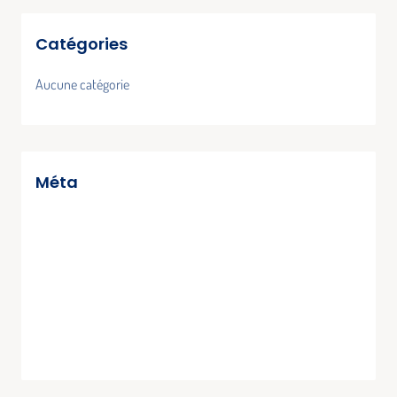
Catégories
Aucune catégorie
Méta
Connexion
Flux des publications
Flux des commentaires
Site de WordPress-FR