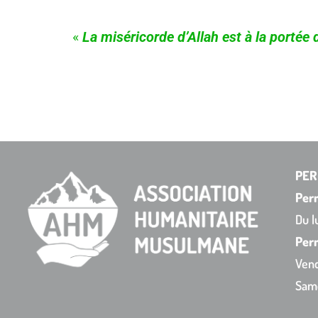
«
La miséricorde d’Allah est à la portée
PER
Per
Du l
Perm
Vend
Sam