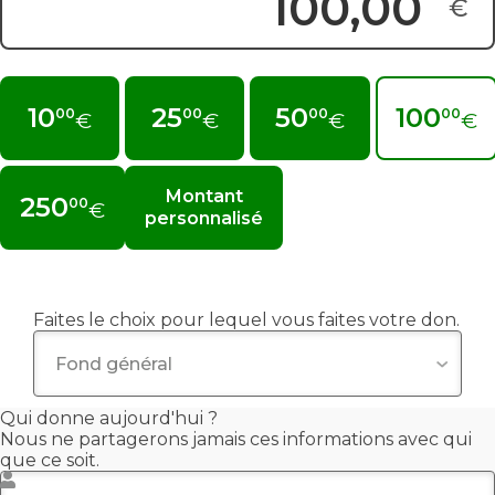
€
Montant du don :
10
25
50
100
00
00
00
00
€
€
€
€
Montant
250
00
€
personnalisé
Faites le choix pour lequel vous faites votre don.
Qui donne aujourd'hui ?
Nous ne partagerons jamais ces informations avec qui
que ce soit.
Prénom
*